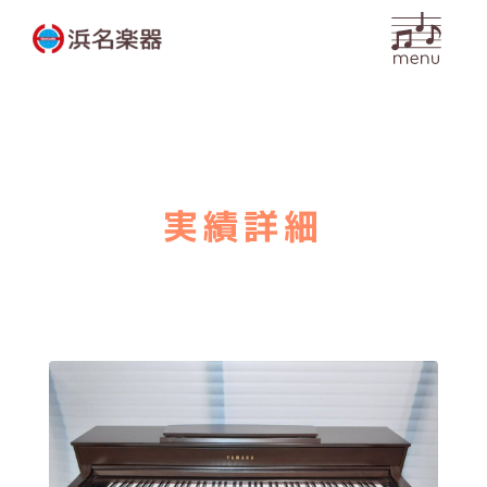
内
容
を
ス
キ
ッ
プ
実績詳細