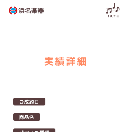
内
容
を
ス
キ
ッ
プ
実績詳細
ご成約日
商品名