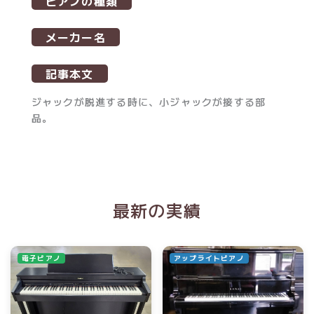
ピアノの種類
メーカー名
記事本文
ジャックが脱進する時に、小ジャックが接する部
品。
最新の実績
電子ピアノ
アップライトピアノ