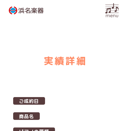
内
容
を
ス
キ
ッ
プ
実績詳細
ご成約日
商品名